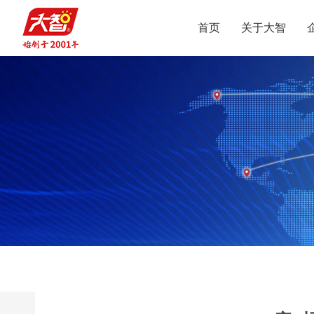
首页
关于大智
集团介绍
智惠党建
定位
升学规划
党员公益
沟通合作
集团新闻
组织结构
智惠团建
行业动态
使命
复读业务
智学智爱
人才引进
视频
愿景
名人名家
智惠妇联
政策解读
媒体报道
核心价值观
党团服务
志愿之星
投诉建议
集团荣誉
智惠工会
智惠统战
大事记