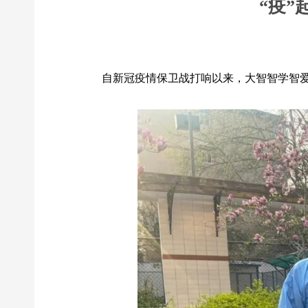
“疫
自新冠疫情保卫战打响以来，大智智学智