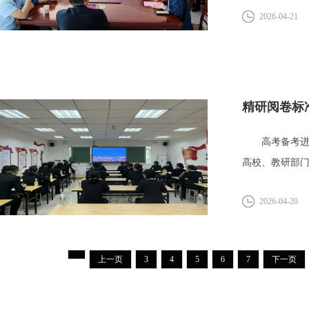
2026-04-21
精研阅卷标
高考备考进入
高校、教研部
展“...
2026-04-20
上一页
3
4
5
6
7
下一页