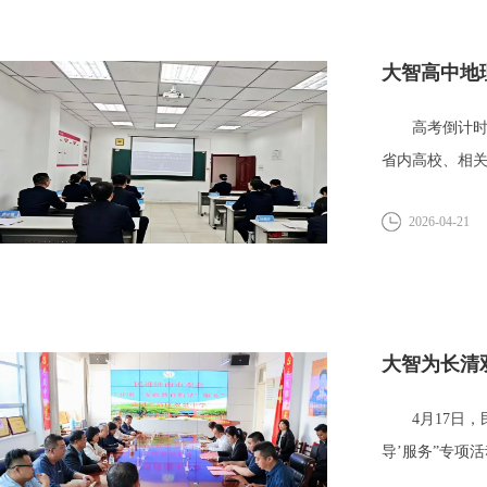
大智高中地
高考倒计时5
省内高校、相
展“阅...
2026-04-21
大智为长清
4月17日，民
导’服务”专项