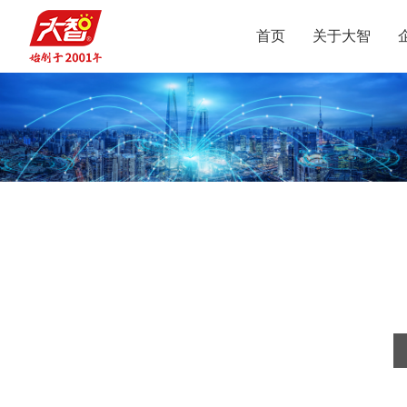
首页
关于大智
集团介绍
智惠党建
定位
升学规划
党员公益
沟通合作
集团新闻
组织结构
智惠团建
行业动态
使命
复读业务
智学智爱
人才引进
视频
愿景
名人名家
智惠妇联
政策解读
媒体报道
核心价值观
党团服务
志愿之星
投诉建议
集团荣誉
智惠工会
智惠统战
大事记