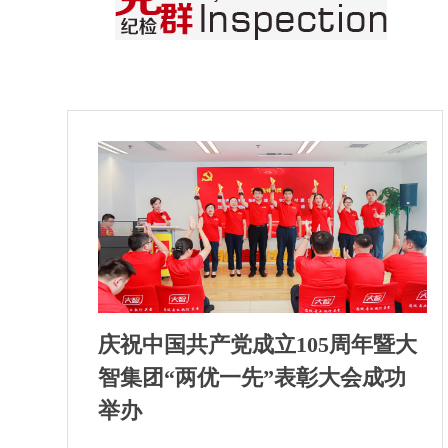
庆祝中国共产党成立105周年暨大
智集团“两优一先”表彰大会成功
举办